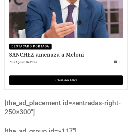
DESTACADO PORTADA
SANCHEZ amenaza a Meloni
7 De Agosto De 2026
0
CARGAR MÁS
[the_ad_placement id=»entradas-right-
250×300″]
[the_ad_group id=»117″]