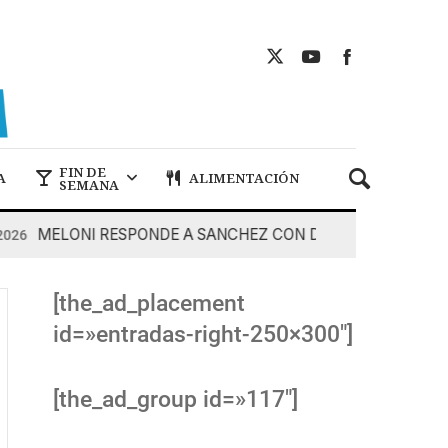
FIN DE
A
ALIMENTACIÓN
SEMANA
MELONI RESPONDE A SANCHEZ CON DUREZA
7 De Agos
[the_ad_placement
id=»entradas-right-250×300″]
[the_ad_group id=»117″]