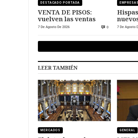
DESTACADO PORTADA
EMPRESA
VENTA DE PISOS:
Hispas
vuelven las ventas
nuevos
europ
7 De Agosto De 2026
7 De Agosto 
0
LEER TAMBIÉN
MERCADOS
GENERAL