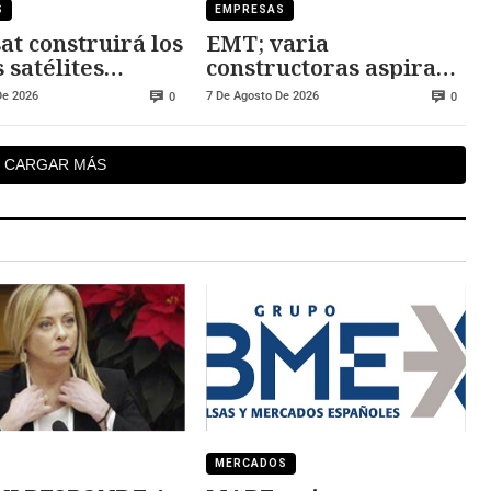
S
EMPRESAS
at construirá los
EMT; varia
 satélites
constructoras aspiran
eos
al nuevo centro de
De 2026
7 De Agosto De 2026
0
0
operaciones
CARGAR MÁS
MERCADOS