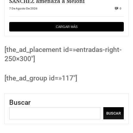
SANCHEZ amenaza a Meloni
7 De Agosto De 2026
0
CARGAR MÁS
[the_ad_placement id=»entradas-right-
250×300″]
[the_ad_group id=»117″]
Buscar
BUSCAR