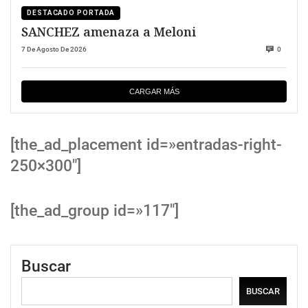
DESTACADO PORTADA
SANCHEZ amenaza a Meloni
7 De Agosto De 2026
0
CARGAR MÁS
[the_ad_placement id=»entradas-right-
250×300″]
[the_ad_group id=»117″]
Buscar
BUSCAR