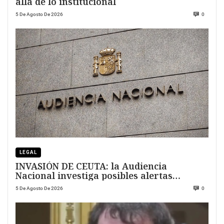
allá de lo institucional
5 De Agosto De 2026
0
LEGAL
INVASIÓN DE CEUTA: la Audiencia
Nacional investiga posibles alertas
previas
5 De Agosto De 2026
0