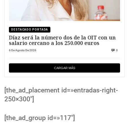
DESTACADO PORTADA
Díaz será la número dos de la OIT con un
salario cercano a los 250.000 euros
6 De Agosto De 2026
0
CARGAR MÁS
[the_ad_placement id=»entradas-right-
250×300″]
[the_ad_group id=»117″]