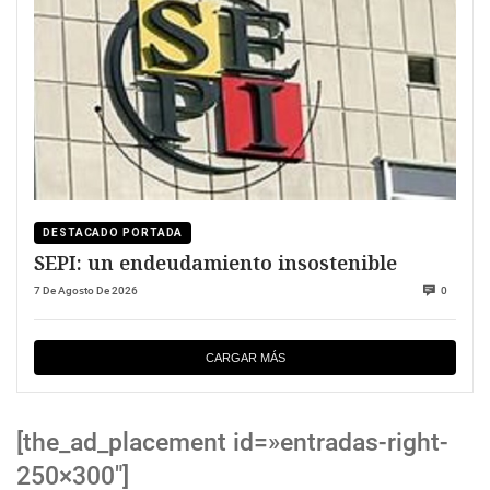
DESTACADO PORTADA
SEPI: un endeudamiento insostenible
7 De Agosto De 2026
0
CARGAR MÁS
[the_ad_placement id=»entradas-right-
250×300″]