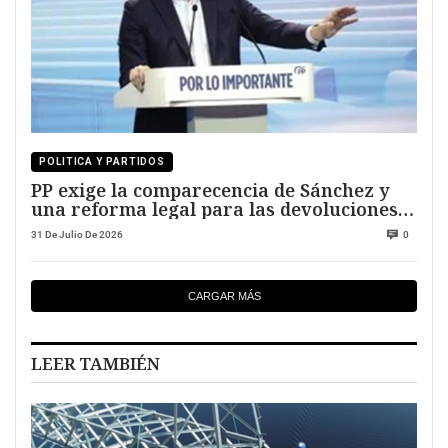
POLITICA Y PARTIDOS
PP exige la comparecencia de Sánchez y
una reforma legal para las devoluciones
en frontera
31 De Julio De 2026
0
CARGAR MÁS
LEER TAMBIÉN