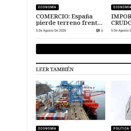
ECONOMÍA
ECONOMÍ
COMERCIO: España
IMPOR
pierde terreno frente
CRUDO
a Marruecos
crecie
5 De Agosto De 2026
5 De Agosto 
0
LEER TAMBIÉN
ECONOMÍA
POLITICA 