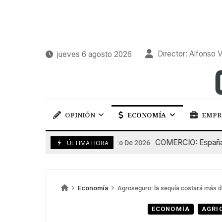
Director: Alfonso V
jueves 6 agosto 2026
OPINIÓN
ECONOMÍA
EMPR
COMERCIO: España pierd
5 De Agosto De 2026
ÚLTIMA HORA
Economía
Agroseguro: la sequía costará más d
ECONOMÍA
AGRI