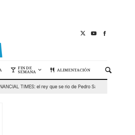
FIN DE
A
ALIMENTACIÓN
SEMANA
AL TIMES: el rey que se rio de Pedro Sanchez
5 De Agost