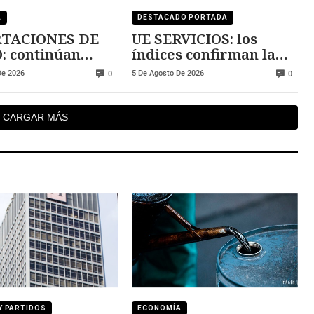
A
DESTACADO PORTADA
TACIONES DE
UE SERVICIOS: los
: continúan
índices confirman la
ndo
expansión
De 2026
5 De Agosto De 2026
0
0
CARGAR MÁS
Y PARTIDOS
ECONOMÍA