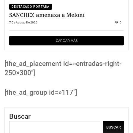
DESTACADO PORTADA
SANCHEZ amenaza a Meloni
7 De Agosto De 2026
0
CARGAR MÁS
[the_ad_placement id=»entradas-right-
250×300″]
[the_ad_group id=»117″]
Buscar
BUSCAR