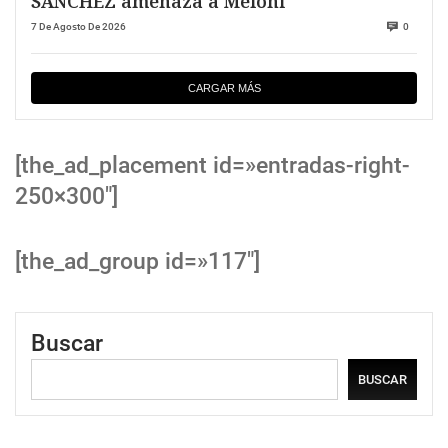
SANCHEZ amenaza a Meloni
7 De Agosto De 2026
0
CARGAR MÁS
[the_ad_placement id=»entradas-right-
250×300″]
[the_ad_group id=»117″]
Buscar
BUSCAR