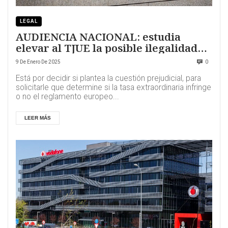
LEGAL
AUDIENCIA NACIONAL: estudia
elevar al TJUE la posible ilegalidad
del ‘impuestazo’ energético
9 De Enero De 2025
0
Está por decidir si plantea la cuestión prejudicial, para
solicitarle que determine si la tasa extraordinaria infringe
o no el reglamento europeo...
LEER MÁS