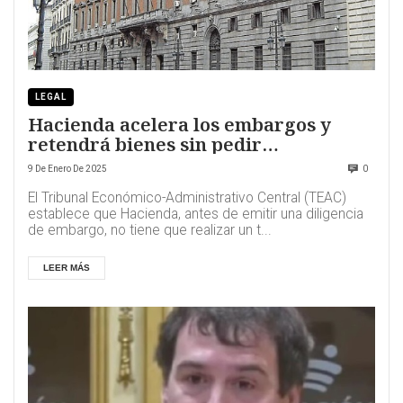
LEGAL
Hacienda acelera los embargos y
retendrá bienes sin pedir
información previa
9 De Enero De 2025
0
El Tribunal Económico-Administrativo Central (TEAC)
establece que Hacienda, antes de emitir una diligencia
de embargo, no tiene que realizar un t...
LEER MÁS