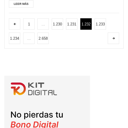
LEER MÁS
1
…
1.230
1.231
1.232
1.233
1.234
…
2.658