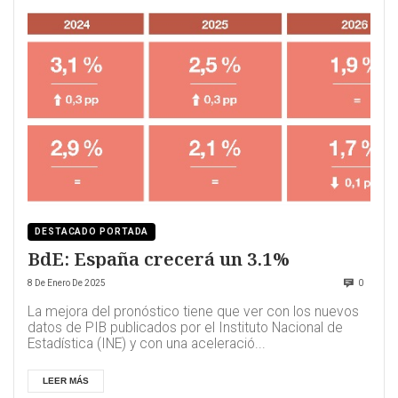
DESTACADO PORTADA
BdE: España crecerá un 3.1%
8 De Enero De 2025
0
La mejora del pronóstico tiene que ver con los nuevos
datos de PIB publicados por el Instituto Nacional de
Estadística (INE) y con una aceleració...
LEER MÁS