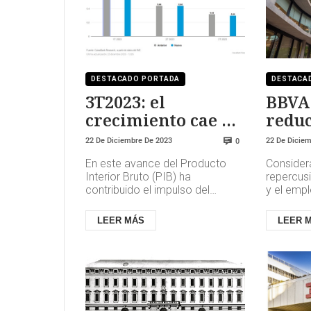
DESTACADO PORTADA
DESTACA
3T2023: el
BBVA
crecimiento cae al
reduc
0,3%
labor
22 De Diciembre De 2023
22 De Dicie
0
décim
En este avance del Producto
Consider
empl
Interior Bruto (PIB) ha
repercusi
contribuido el impulso del
y el empl
consumo. En términos
PIB crece
interanuales, la variación del PIB
porcentu
LEER MÁS
LEER 
es del 1,8...
año y 0...