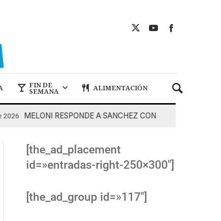
FIN DE
A
ALIMENTACIÓN
SEMANA
MELONI RESPONDE A SANCHEZ CON DUREZA
026
7 De 
[the_ad_placement
id=»entradas-right-250×300″]
[the_ad_group id=»117″]