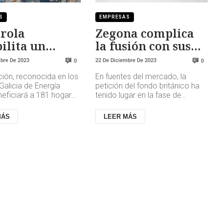
S
EMPRESAS
rola
Zegona complica
ilita un
la fusión con sus
ejo de
peticiones
mbre De 2023
22 De Diciembre De 2023
0
0
cios y reduce
ción, reconocida en los
En fuentes del mercado, la
cesidad de
Galicia de Energía
petición del fondo británico ha
acción
neficiará a 181 hogares
tenido lugar en la fase de
ales, e incluye la
‘market test’ en la que se
n y aislamiento ...
encuentra la fusión entre
MÁS
LEER MÁS
Orange...