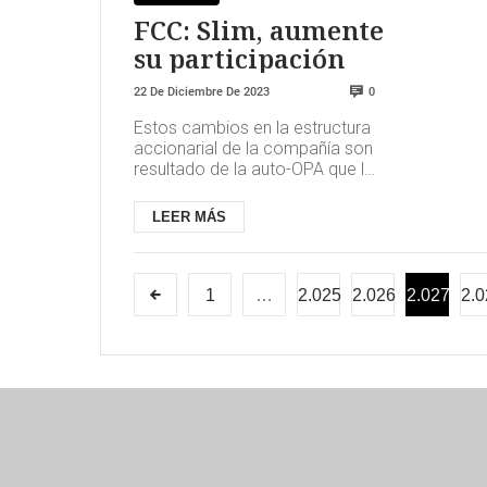
FCC: Slim, aumente
su participación
22 De Diciembre De 2023
0
Estos cambios en la estructura
accionarial de la compañía son
resultado de la auto-OPA que la
empresa lanzó el pasado mes
de agosto para adquirir...
LEER MÁS
1
…
2.025
2.026
2.027
2.0