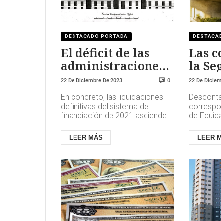
DESTACADO PORTADA
DESTACA
El déficit de las
Las c
administraciones
la Se
cae un 1,9%
crece
22 De Diciembre De 2023
22 De Dicie
0
En concreto, las liquidaciones
Desconta
definitivas del sistema de
correspo
financiación de 2021 ascienden
de Equida
a 11.798 millones a favor de las
vigor des
CCAA y las EELL, frente...
increment
LEER MÁS
LEER 