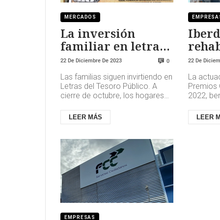
MERCADOS
EMPRESA
La inversión
Iberd
familiar en letras
rehab
supera los 23.000
compl
22 De Diciembre De 2023
22 De Dicie
0
M€
edifi
Las familias siguen invirtiendo en
La actua
su ne
Letras del Tesoro Público. A
Premios 
calef
cierre de octubre, los hogares
2022, be
seguían liderando la tenencia en
y a 72 loc
papel del Estado ...
renovació
LEER MÁS
LEER 
EMPRESAS