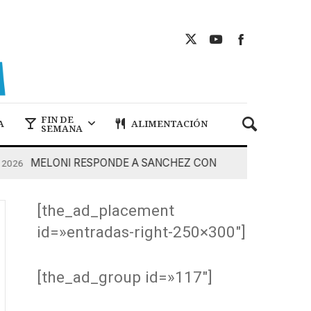
FIN DE
A
ALIMENTACIÓN
SEMANA
MELONI RESPONDE A SANCHEZ CON DUREZA
026
7 De A
[the_ad_placement
id=»entradas-right-250×300″]
[the_ad_group id=»117″]