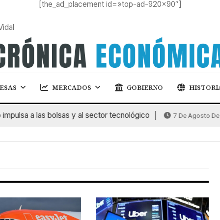
[the_ad_placement id=»top-ad-920×90″]
Vidal
ESAS
MERCADOS
GOBIERNO
HISTORI
pulsa a las bolsas y al sector tecnológico
7 De Agosto De 2