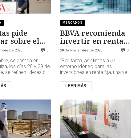
A
MERCADOS
as pide
BBVA recomienda
lar sobre el
invertir en renta
o ético de la
fija
embre De 2023
28 De Noviembre De 2023
0
0
mbre, celebrada en
“Por tanto, asistimos a un
uiza, los días 28 y 29 de
entorno idóneo para las
, se reúnen líderes de
inversiones en renta fija, una vez
cipales compañías de
dejamos atrás el fuerte repunte
del mundo para...
de los tipos de interés ini...
MÁS
LEER MÁS