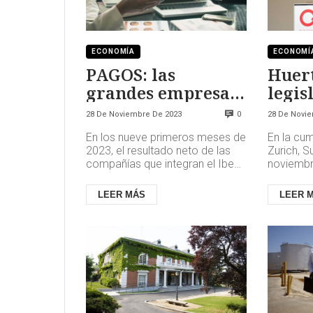
ECONOMÍA
ECONOMÍ
PAGOS: las
Huert
grandes empresas
legis
pagan tarde y mal
riesg
28 De Noviembre De 2023
28 De Novi
0
IA
En los nueve primeros meses de
En la cu
2023, el resultado neto de las
Zurich, S
compañías que integran el Ibex
noviembre
35 apenas retrocedió un 0.5%
las prin
frente al mismo período...
seguros 
LEER MÁS
LEER 