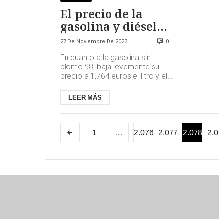
El precio de la
gasolina y diésel
más baratas
27 De Noviembre De 2023
0
En cuanto a la gasolina sin
plomo 98, baja levemente su
precio a 1,764 euros el litro y el
diesel “premium” (gasóleo A+)
sigue fijando su precio ...
LEER MÁS
1
…
2.076
2.077
2.078
2.0