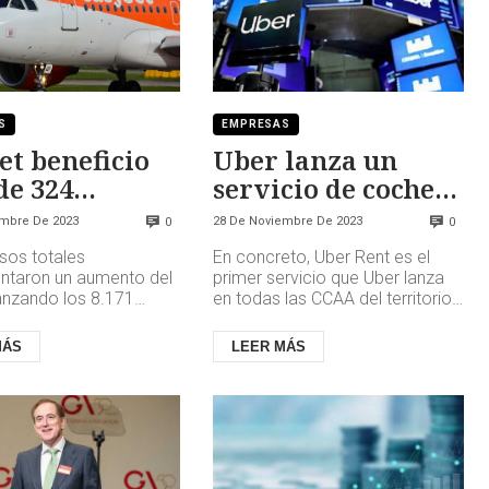
S
EMPRESAS
et beneficio
Uber lanza un
de 324
servicio de coche
nes de libras
de alquiler
embre De 2023
28 De Noviembre De 2023
0
0
sos totales
En concreto, Uber Rent es el
ntaron un aumento del
primer servicio que Uber lanza
anzando los 8.171
en todas las CCAA del territorio
de libras en
español. Además de ciudades
ión con los 5.769
como Madrid, Barcelona, ...
MÁS
LEER MÁS
en 2022. Es...