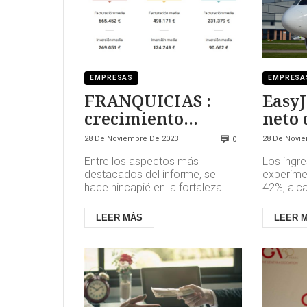
EMPRESAS
EMPRESA
FRANQUICIAS :
EasyJ
crecimiento
neto 
sostenido
millo
28 De Noviembre De 2023
28 De Novi
0
Entre los aspectos más
Los ingre
destacados del informe, se
experime
hace hincapié en la fortaleza
42%, alc
que ha demostrado la franquicia
millones 
para continuar creciendo tras la
comparac
LEER MÁS
LEER 
...
millones 