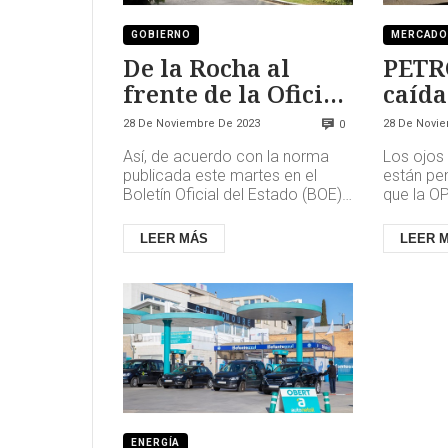
GOBIERNO
MERCADO
De la Rocha al
PETR
frente de la Oficina
caída
Económica pero
depe
28 De Noviembre De 2023
28 De Novi
0
como secretario de
Arab
Así, de acuerdo con la norma
Los ojos
Estado
publicada este martes en el
están pen
Boletín Oficial del Estado (BOE)
que la O
el titular de la Oficina de Asuntos
próximo a
Económicos y G-20 p...
la propia 
LEER MÁS
LEER 
ENERGÍA