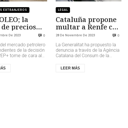
S EXTRANJEROS
LEGAL
OLEO; la
Cataluña propone
 de precios
multar a Renfe con
nderá de
700.000 €
embre De 2023
28 De Noviembre De 2023
0
0
ia
 del mercado petrolero
La Generalitat ha propuesto la
dientes de la decisión
denuncia a través de la Agència
PEP+ tome de cara al
Catalana del Consum de la
ño y, en este sentido,
Conselleria de Empresa y
Agencia Int...
Trabajo. La Agència abrió el ex...
MÁS
LEER MÁS