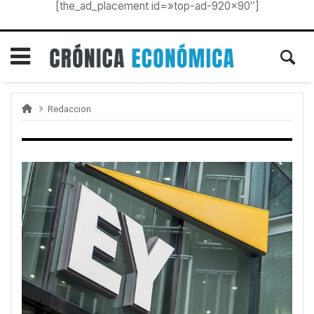
[the_ad_placement id=»top-ad-920×90″]
Redaccion