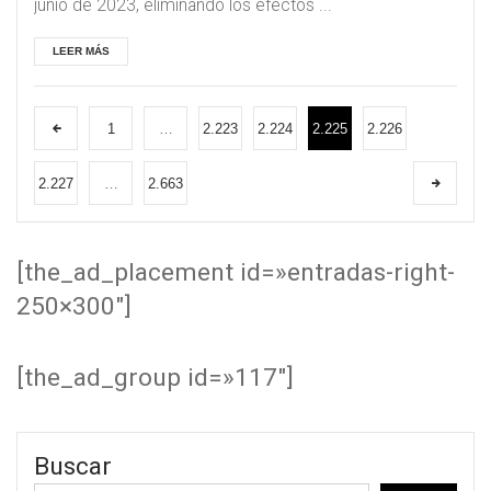
junio de 2023, eliminando los efectos ...
LEER MÁS
1
…
2.223
2.224
2.225
2.226
2.227
…
2.663
[the_ad_placement id=»entradas-right-
250×300″]
[the_ad_group id=»117″]
Buscar