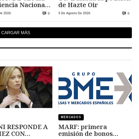
iencia Nacional
de Hazte Oir
iga posibles
De 2026
5 De Agosto De 2026
0
0
s previas
CARGAR MÁS
MERCADOS
I RESPONDE A
MARF: primera
 CON
emisión de bonos