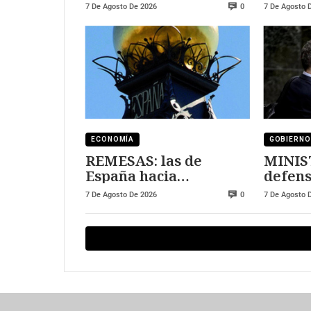
al sector tecnológico
DURE
7 De Agosto De 2026
7 De Agosto 
0
ECONOMÍA
GOBIERNO
REMESAS: las de
MINIS
España hacia
defens
Marruecos se han
7 De Agosto De 2026
7 De Agosto 
0
triplicado