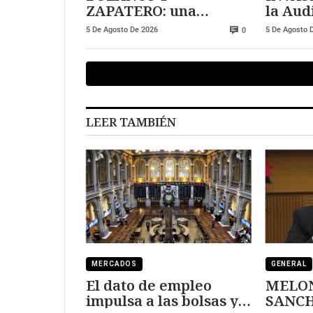
ZAPATERO: una
la Aud
relación más allá de lo
invest
5 De Agosto De 2026
5 De Agosto 
0
institucional
alerta
LEER TAMBIÉN
MERCADOS
GENERAL
El dato de empleo
MELON
impulsa a las bolsas y
SANCHEZ