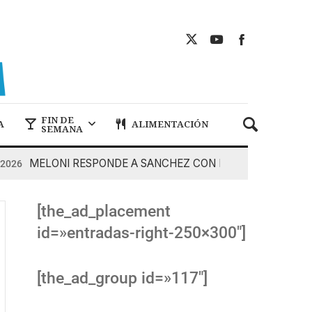
FIN DE
A
ALIMENTACIÓN
SEMANA
MELONI RESPONDE A SANCHEZ CON DUREZA
7 De Ago
[the_ad_placement
id=»entradas-right-250×300″]
[the_ad_group id=»117″]