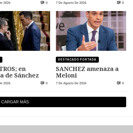
ZA
convertibles
De 2026
7 De Agosto De 2026
0
0
DESTACADO PORTADA
TROS; en
SANCHEZ amenaza a
a de Sánchez
Meloni
De 2026
7 De Agosto De 2026
0
0
CARGAR MÁS