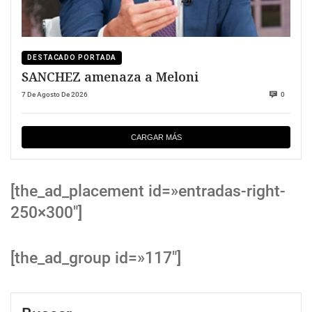
DESTACADO PORTADA
SANCHEZ amenaza a Meloni
7 De Agosto De 2026
0
CARGAR MÁS
[the_ad_placement id=»entradas-right-
250×300″]
[the_ad_group id=»117″]