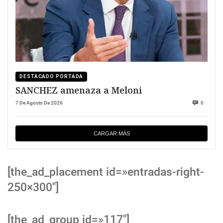
DESTACADO PORTADA
SANCHEZ amenaza a Meloni
7 De Agosto De 2026
0
CARGAR MÁS
[the_ad_placement id=»entradas-right-
250×300″]
[the_ad_group id=»117″]