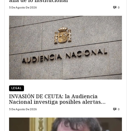
5 De Agosto De 2026
0
LEGAL
INVASIÓN DE CEUTA: la Audiencia
Nacional investiga posibles alertas
previas
5 De Agosto De 2026
0