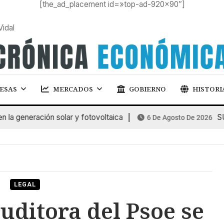
[the_ad_placement id=»top-ad-920×90″]
Vidal
ESAS
MERCADOS
GOBIERNO
HISTORI
eneración solar y fotovoltaica
SUBAS
6 De Agosto De 2026
LEGAL
uditora del Psoe se