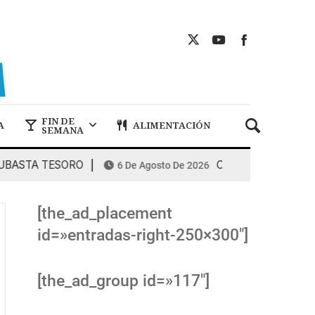
FIN DE
A
ALIMENTACIÓN
SEMANA
TA TESORO
COMBUSTIBLES: la espiral
6 De Agosto De 2026
[the_ad_placement
id=»entradas-right-250×300″]
[the_ad_group id=»117″]