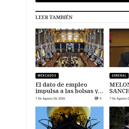
LEER TAMBIÉN
MERCADOS
GENERAL
El dato de empleo
MELON
impulsa a las bolsas y
SANCHEZ
al sector tecnológico
DURE
7 De Agosto De 2026
7 De Agosto 
0