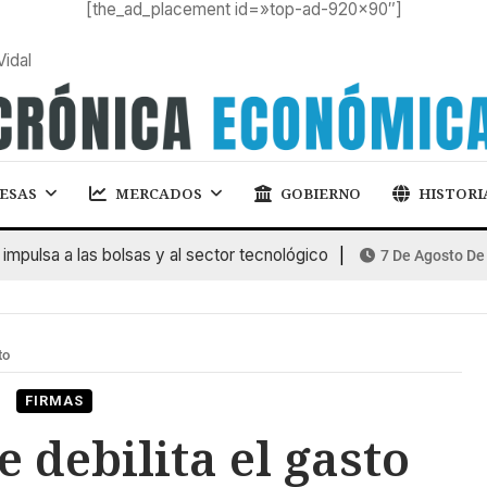
[the_ad_placement id=»top-ad-920×90″]
Vidal
ESAS
MERCADOS
GOBIERNO
HISTORI
lsa a las bolsas y al sector tecnológico
7 De Agosto De 202
to
FIRMAS
debilita el gasto