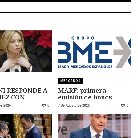
MERCADOS
I RESPONDE A
MARF: primera
 CON
emisión de bonos
ZA
convertibles
De 2026
7 De Agosto De 2026
0
0