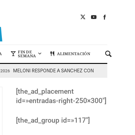
FIN DE
A
ALIMENTACIÓN
SEMANA
MELONI RESPONDE A SANCHEZ CON DUREZA
6
7 De Ag
[the_ad_placement
id=»entradas-right-250×300″]
[the_ad_group id=»117″]