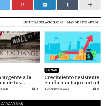
NOTICIAS RELACIONADAS
MÁS DE ESTE AUTOR
FIRMAS
 urgente a la
Crecimiento resistente
ón de los
e inflación bajo control
dos
De 2026
4 De Agosto De 2026
0
0
CARGAR MÁS