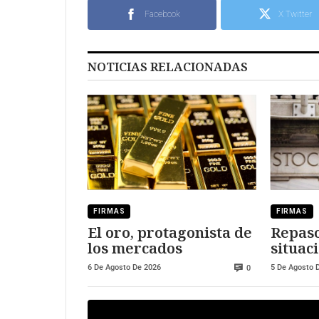
Facebook
X Twitter
NOTICIAS RELACIONADAS
FIRMAS
FIRMAS
El oro, protagonista de
Repaso
los mercados
situaci
merca
6 De Agosto De 2026
5 De Agosto 
0