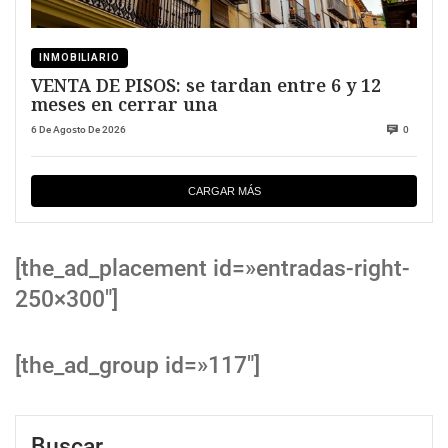
INMOBILIARIO
VENTA DE PISOS: se tardan entre 6 y 12
meses en cerrar una
6 De Agosto De 2026
0
CARGAR MÁS
[the_ad_placement id=»entradas-right-
250×300″]
[the_ad_group id=»117″]
Buscar