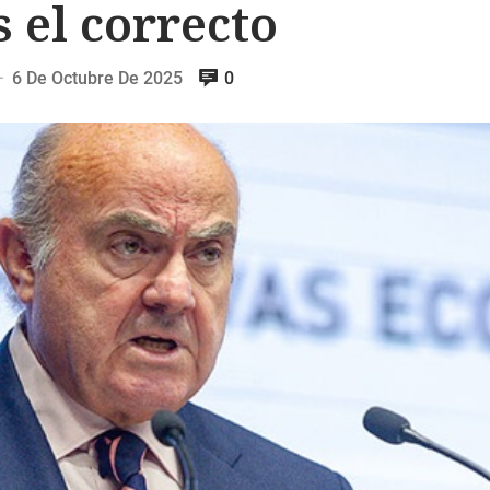
s el correcto
6 De Octubre De 2025
0
—