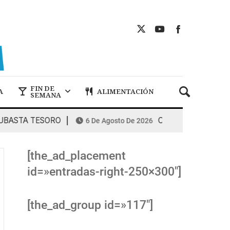
FIN DE
A
ALIMENTACIÓN
SEMANA
TA TESORO
COMBUSTIBLES: la espiral
6 De Agosto De 2026
[the_ad_placement
id=»entradas-right-250×300″]
[the_ad_group id=»117″]