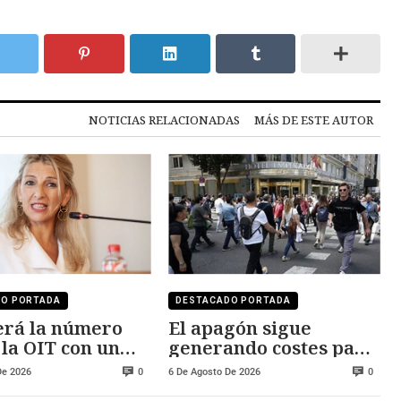
NOTICIAS RELACIONADAS
MÁS DE ESTE AUTOR
DO PORTADA
DESTACADO PORTADA
erá la número
El apagón sigue
 la OIT con un
generando costes para
o cercano a los
Red Eléctrica de
De 2026
6 De Agosto De 2026
0
0
0 euros
España