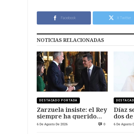
Facebook
X Twitter
NOTICIAS RELACIONADAS
DESTACADO PORTADA
DESTACA
Zarzuela insiste: el Rey
Díaz s
siempre ha querido
dos de
visitar Ceuta y Melilla
salari
6 De Agosto De 2026
6 De Agosto 
0
250.00