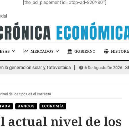
[the_ad_placement id=»top-ad-920×90″]
idal
ESAS
MERCADOS
GOBIERNO
HISTORI
eneración solar y fotovoltaica
SUBAS
6 De Agosto De 2026
ivel de los tipos es el correcto
TADA
BANCOS
ECONOMÍA
 actual nivel de los