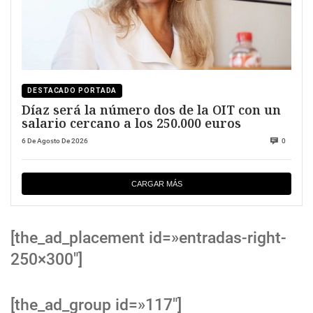
DESTACADO PORTADA
Díaz será la número dos de la OIT con un
salario cercano a los 250.000 euros
6 De Agosto De 2026
0
CARGAR MÁS
[the_ad_placement id=»entradas-right-
250×300″]
[the_ad_group id=»117″]