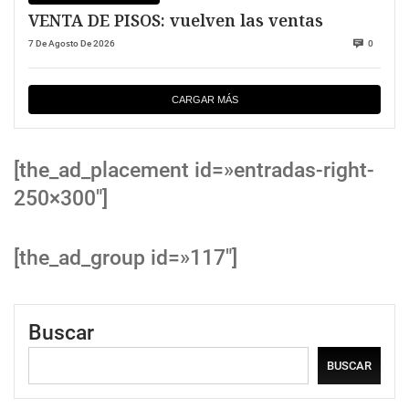
VENTA DE PISOS: vuelven las ventas
7 De Agosto De 2026
0
CARGAR MÁS
[the_ad_placement id=»entradas-right-
250×300″]
[the_ad_group id=»117″]
Buscar
BUSCAR