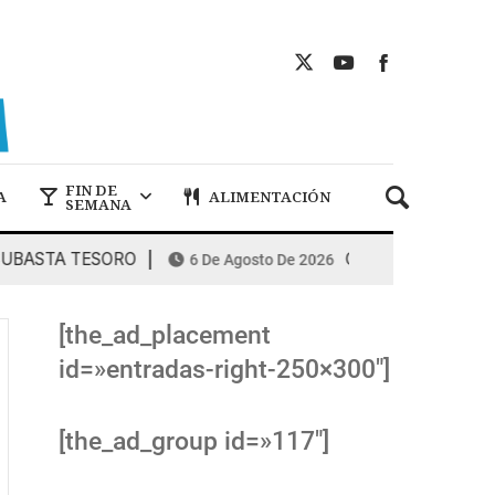
FIN DE
A
ALIMENTACIÓN
SEMANA
STA TESORO
COMBUSTIBLES: la espir
6 De Agosto De 2026
[the_ad_placement
id=»entradas-right-250×300″]
[the_ad_group id=»117″]