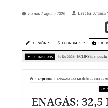
Director: Alfonso 
viernes 7 agosto 2026
OPINIÓN
ECONOMÍA
EMPR
ECLIPSE: impacto en la
6 De Agosto De 2026
ÚLTIMA HORA
Empresas
ENAGÁS: 32,5 M€ de la UE para su re
EMP
ENAGÁS: 32,5 