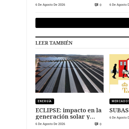
fotovoltaica
manti
6 De Agosto De 2026
6 De Agosto 
0
LEER TAMBIÉN
ENERGÍA
MERCADO
ECLIPSE: impacto en la
SUBAS
generación solar y
6 De Agosto 
fotovoltaica
6 De Agosto De 2026
0