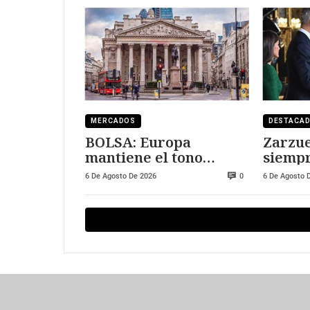
MERCADOS
DESTACA
BOLSA: Europa
Zarzue
mantiene el tono
siempr
positivo
visitar
6 De Agosto De 2026
6 De Agosto 
0