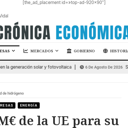
[the_ad_placement id=»top-ad-920×90″]
Vidal
ESAS
MERCADOS
GOBIERNO
HISTORI
 generación solar y fotovoltaica
SUBA
6 De Agosto De 2026
d de hidrógeno
RESAS
ENERGÍA
M€ de la UE para su