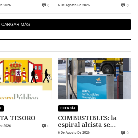
ene
deficiencias en los
De 2026
6 De Agosto De 2026
0
0
contratos de sus
directivos
CARGAR MÁS
S
ENERGÍA
TA TESORO
COMBUSTIBLES: la
espiral alcista se
De 2026
0
mantiene
6 De Agosto De 2026
0