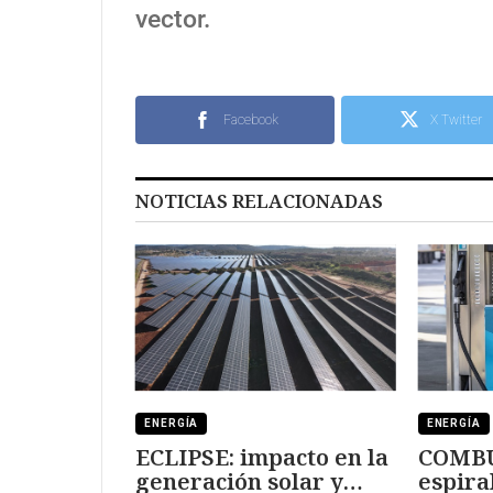
vector.
Facebook
X Twitter
NOTICIAS RELACIONADAS
ENERGÍA
ENERGÍA
ECLIPSE: impacto en la
COMBU
generación solar y
espiral