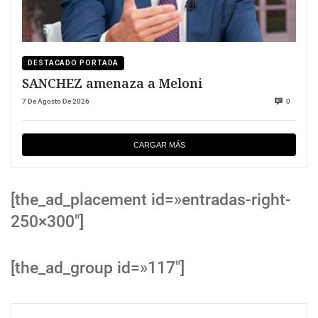
DESTACADO PORTADA
SANCHEZ amenaza a Meloni
7 De Agosto De 2026
0
CARGAR MÁS
[the_ad_placement id=»entradas-right-
250×300″]
[the_ad_group id=»117″]