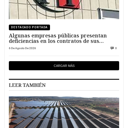
DESTACADO PORTADA
Algunas empresas públicas presentan
deficiencias en los contratos de sus
directivos
6 De Agosto De 2026
0
CARGAR MÁS
LEER TAMBIÉN