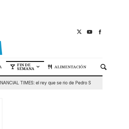
FIN DE
A
ALIMENTACIÓN
SEMANA
IAL TIMES: el rey que se rio de Pedro Sanchez
5 De Agost