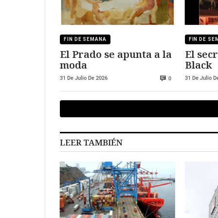
FIN DE SEMANA
FIN DE S
El Prado se apunta a la
El sec
moda
Black
31 De Julio De 2026
31 De Julio D
0
LEER TAMBIÉN