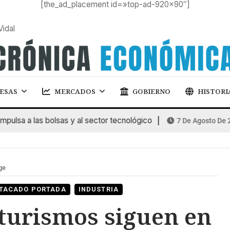
[the_ad_placement id=»top-ad-920×90″]
Vidal
ESAS
MERCADOS
GOBIERNO
HISTORI
a a las bolsas y al sector tecnológico
7 De Agosto De 2026
ge
TACADO PORTADA
INDUSTRIA
 turismos siguen en