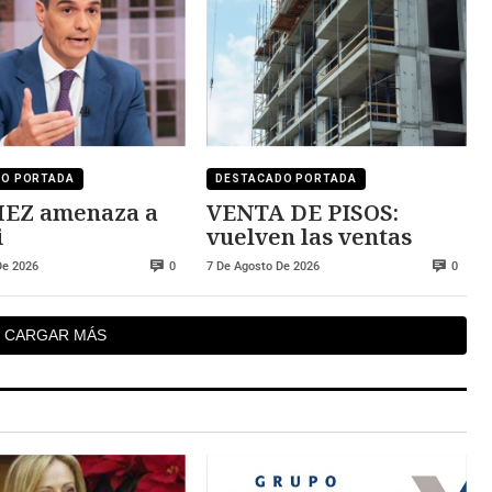
DO PORTADA
DESTACADO PORTADA
naza a
VENTA DE PISOS:
i
vuelven las ventas
De 2026
7 De Agosto De 2026
0
0
CARGAR MÁS