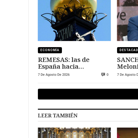
ECONOMÍA
DESTACA
REMESAS: las de
SANCHEZ ame
España hacia
Melon
Marruecos se han
7 De Agosto De 2026
7 De Agosto 
0
triplicado
LEER TAMBIÉN