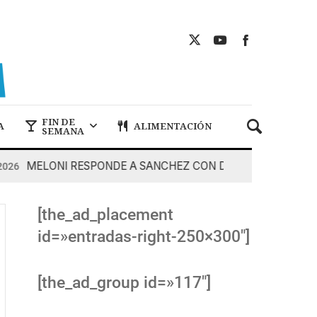
FIN DE
A
ALIMENTACIÓN
SEMANA
MELONI RESPONDE A SANCHEZ CON DUREZA
7 De Agos
[the_ad_placement
id=»entradas-right-250×300″]
[the_ad_group id=»117″]