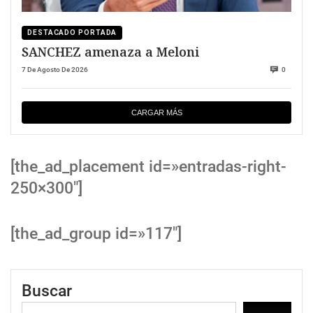
DESTACADO PORTADA
SANCHEZ amenaza a Meloni
7 De Agosto De 2026
0
CARGAR MÁS
[the_ad_placement id=»entradas-right-
250×300″]
[the_ad_group id=»117″]
Buscar