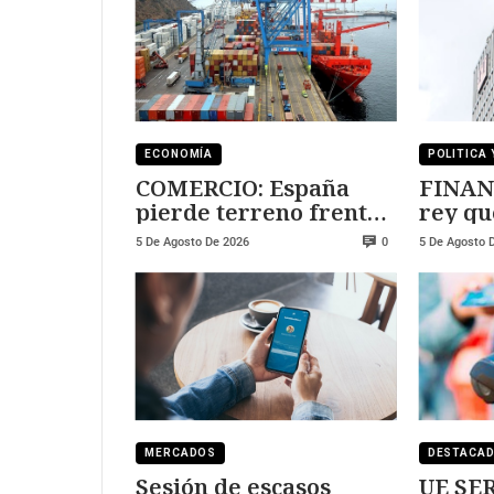
ECONOMÍA
POLITICA 
COMERCIO: España
FINAN
pierde terreno frente
rey qu
a Marruecos
Sanch
5 De Agosto De 2026
5 De Agosto 
0
MERCADOS
DESTACA
Sesión de escasos
UE SER