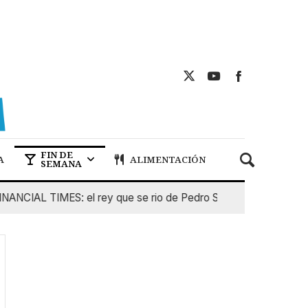
FIN DE
A
ALIMENTACIÓN
SEMANA
CIAL TIMES: el rey que se rio de Pedro Sanchez
5 De Agos