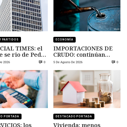
Y PARTIDOS
ECONOMÍA
CIAL TIMES: el
IMPORTACIONES DE
e se rio de Pedro
CRUDO: continúan
ez
creciendo
De 2026
5 De Agosto De 2026
0
0
DO PORTADA
DESTACADO PORTADA
VICIOS: los
Vivienda: menos