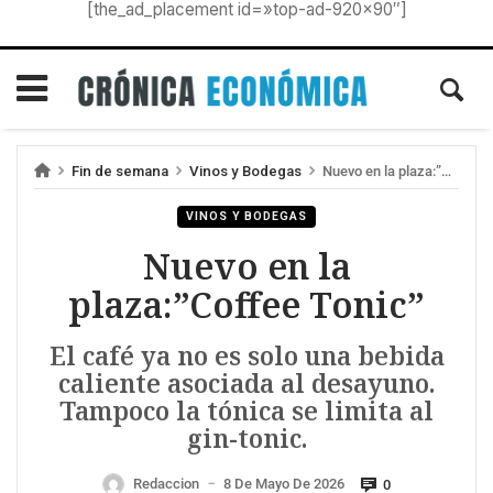
[the_ad_placement id=»top-ad-920×90″]
Fin de semana
Vinos y Bodegas
Nuevo en la plaza:”Coffee Tonic”
VINOS Y BODEGAS
Nuevo en la
plaza:”Coffee Tonic”
El café ya no es solo una bebida
caliente asociada al desayuno.
Tampoco la tónica se limita al
gin-tonic.
Redaccion
8 De Mayo De 2026
0
—