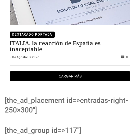
DESTACADO PORTADA
ITALIA. la reacción de España es
inaceptable
9 De Agosto De 2026
0
CARGAR MÁS
[the_ad_placement id=»entradas-right-
250×300″]
[the_ad_group id=»117″]