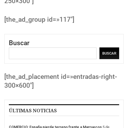
250×300″]
[the_ad_group id=»117″]
Buscar
BUSCAR
[the_ad_placement id=»entradas-right-
300×600″]
ÚLTIMAS NOTICIAS
COMERCIO: España pierde terreno frente a Marruecos
5 de