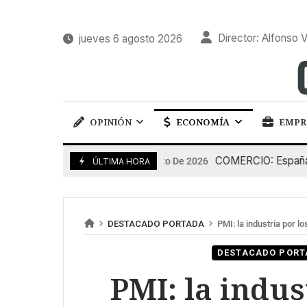
Director: Alfonso V
jueves 6 agosto 2026
OPINIÓN
ECONOMÍA
EMPR
COMERCIO: España pierd
5 De Agosto De 2026
ÚLTIMA HORA
DESTACADO PORTADA
PMI: la industria por lo
DESTACADO PORT
PMI: la indus