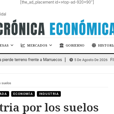
[the_ad_placement id=»top-ad-920×90″]
idal
ESAS
MERCADOS
GOBIERNO
HISTORI
e terreno frente a Marruecos
FINANCI
5 De Agosto De 2026
s suelos
ADA
ECONOMÍA
INDUSTRIA
tria por los suelos