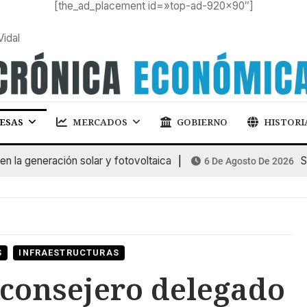
[the_ad_placement id=»top-ad-920×90″]
Vidal
ESAS
MERCADOS
GOBIERNO
HISTORI
 generación solar y fotovoltaica
SUBA
6 De Agosto De 2026
S
INFRAESTRUCTURAS
consejero delegado