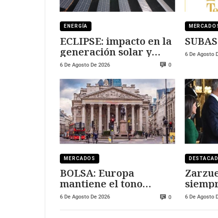
ENERGÍA
MERCADO
ECLIPSE: impacto en la
SUBAS
generación solar y
6 De Agosto 
fotovoltaica
6 De Agosto De 2026
0
MERCADOS
DESTACA
BOLSA: Europa
Zarzue
mantiene el tono
siempr
positivo
visitar
6 De Agosto De 2026
6 De Agosto 
0