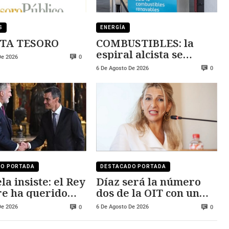
S
ENERGÍA
TA TESORO
COMBUSTIBLES: la
espiral alcista se
De 2026
0
mantiene
6 De Agosto De 2026
0
DO PORTADA
DESTACADO PORTADA
la insiste: el Rey
Díaz será la número
e ha querido
dos de la OIT con un
 Ceuta y Melilla
salario cercano a los
De 2026
6 De Agosto De 2026
0
0
250.000 euros