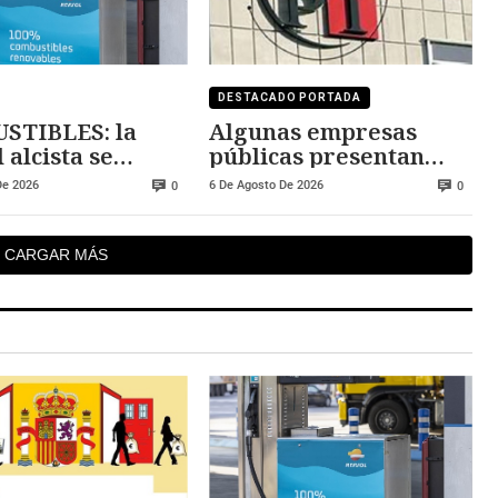
DESTACADO PORTADA
STIBLES: la
Algunas empresas
 alcista se
públicas presentan
ene
deficiencias en los
De 2026
6 De Agosto De 2026
0
0
contratos de sus
directivos
CARGAR MÁS