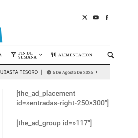
FIN DE
A
ALIMENTACIÓN
SEMANA
STA TESORO
COMBUSTIBLES: la espir
6 De Agosto De 2026
[the_ad_placement
id=»entradas-right-250×300″]
[the_ad_group id=»117″]