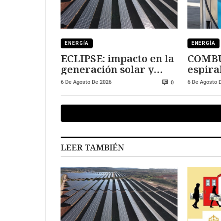
ENERGÍA
ENERGÍA
ECLIPSE: impacto en la
COMBU
generación solar y
espiral
fotovoltaica
manti
6 De Agosto De 2026
6 De Agosto 
0
LEER TAMBIÉN