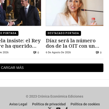
DO PORTADA
DESTACADO PORTADA
la insiste: el Rey
Díaz será la número
e ha querido
dos de la OIT con un
 Ceuta y Melilla
salario cercano a los
De 2026
6 De Agosto De 2026
0
0
250.000 euros
CARGAR MÁS
© 2023 Crónica Económica Ediciones
Aviso Legal
Política de privacidad
Política de cookies