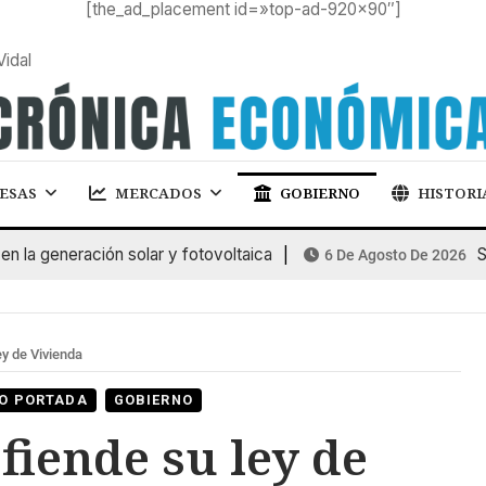
[the_ad_placement id=»top-ad-920×90″]
Vidal
ESAS
MERCADOS
GOBIERNO
HISTORI
a generación solar y fotovoltaica
SUB
6 De Agosto De 2026
y de Vivienda
O PORTADA
GOBIERNO
fiende su ley de