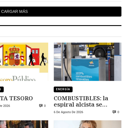
CARGAR MÁS
S
ENERGÍA
TA TESORO
COMBUSTIBLES: la
espiral alcista se
De 2026
0
mantiene
6 De Agosto De 2026
0