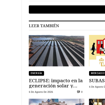
LEER TAMBIÉN
ENERGÍA
MERCADO
ECLIPSE: impacto en la
SUBAS
generación solar y
6 De Agosto 
fotovoltaica
6 De Agosto De 2026
0