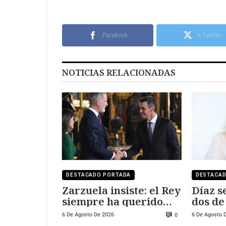
Facebook
X Twitter
NOTICIAS RELACIONADAS
DESTACADO PORTADA
DESTACA
Zarzuela insiste: el Rey
Díaz s
siempre ha querido
dos de
visitar Ceuta y Melilla
salari
6 De Agosto De 2026
6 De Agosto 
0
250.00