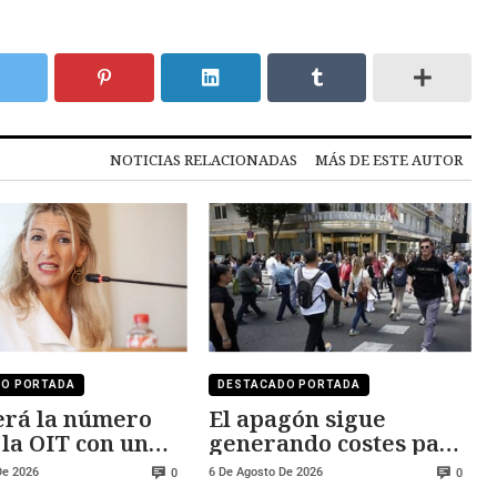
NOTICIAS RELACIONADAS
MÁS DE ESTE AUTOR
DO PORTADA
DESTACADO PORTADA
erá la número
El apagón sigue
 la OIT con un
generando costes para
o cercano a los
Red Eléctrica de
De 2026
6 De Agosto De 2026
0
0
0 euros
España