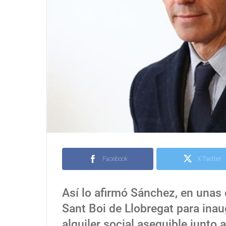
Facebook
X Twitter
Así lo afirmó Sánchez, en unas 
Sant Boi de Llobregat para ina
alquiler social asequible junto 