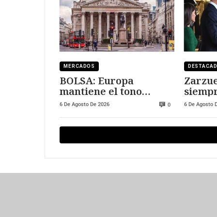
MERCADOS
DESTACA
BOLSA: Europa
Zarzue
mantiene el tono
siempr
positivo
visitar
6 De Agosto De 2026
6 De Agosto 
0