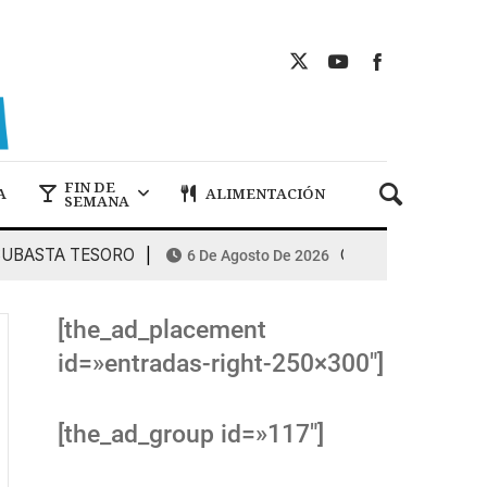
FIN DE
A
ALIMENTACIÓN
SEMANA
ASTA TESORO
COMBUSTIBLES: la espi
6 De Agosto De 2026
[the_ad_placement
id=»entradas-right-250×300″]
[the_ad_group id=»117″]