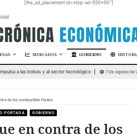
[the_ad_placement id=»top-ad-920×90″]
Vidal
ESAS
MERCADOS
GOBIERNO
HISTORI
sa a las bolsas y al sector tecnológico
7 De Agosto De 2026
ra de los combustible fósiles
O PORTADA
GOBIERNO
e en contra de los