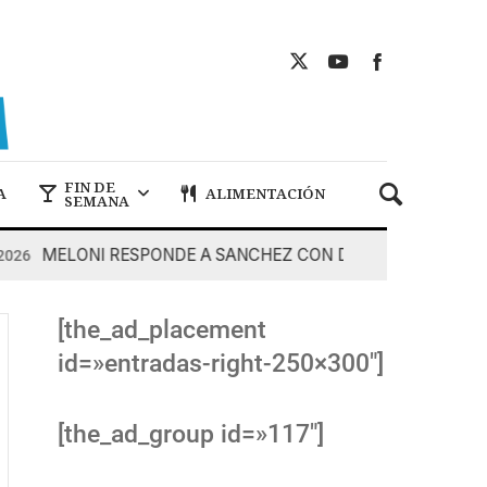
FIN DE
A
ALIMENTACIÓN
SEMANA
MELONI RESPONDE A SANCHEZ CON DUREZA
7 De Agos
[the_ad_placement
id=»entradas-right-250×300″]
[the_ad_group id=»117″]