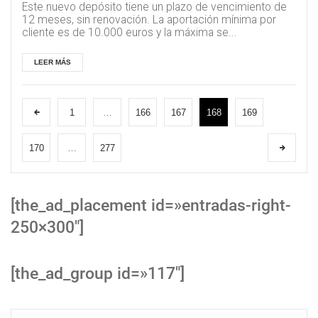
Este nuevo depósito tiene un plazo de vencimiento de
12 meses, sin renovación. La aportación mínima por
cliente es de 10.000 euros y la máxima se...
LEER MÁS
1
…
166
167
168
169
170
…
277
[the_ad_placement id=»entradas-right-
250×300″]
[the_ad_group id=»117″]