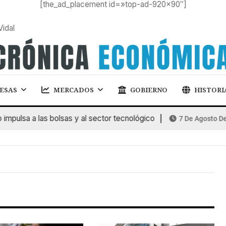
[the_ad_placement id=»top-ad-920×90″]
Vidal
ESAS
MERCADOS
GOBIERNO
HISTORI
mpulsa a las bolsas y al sector tecnológico
7 De Agosto De 