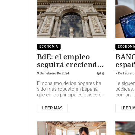
ECONOMÍA
ECONOMÍ
BdE: el empleo
BANC
seguirá creciendo
españ
en 2024
en su
9 De Febrero De 2024
7 De Febrero
0
El consumo de los hogares ha
Le siguen
sido más robusto en España
públicas,
que en los principales países de
compra po
la zona del euro, y las
proveedo
exportaciones españolas de
servicios
LEER MÁS
LEER 
biene...
qu...