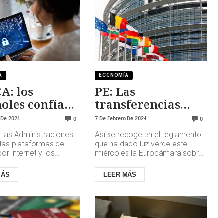
A
ECONOMÍA
A: los
PE: Las
oles confían
transferencias
 seguridad
instantáneas serán
 De 2024
7 De Febrero De 2024
0
0
gratis
 las Administraciones
Así se recoge en el reglamento
 las plataformas de
que ha dado luz verde este
r internet y los
miércoles la Eurocámara sobre
res digitales de
la nueva normativa que forzará
 financieros, mientras
a bancos y proveedores de ...
MÁS
LEER MÁS