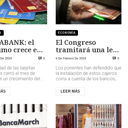
A
ECONOMÍA
ABANK: el
El Congreso
umo crece en
tramitará una ley
 un 7,1%
que para que haya
 De 2024
6 De Febrero De 2024
0
0
al menos un cajero
dad de las tarjetas
Los ponentes han defendido que
por municipio
s cerró el mes de
la instalación de estos cajeros
n un crecimiento del
corra a cuenta de los bancos,
ranual (5,0% en
sobre todo mirando las cuentas
e). El dato de este mes
de resultados del 202...
MÁS
LEER MÁS