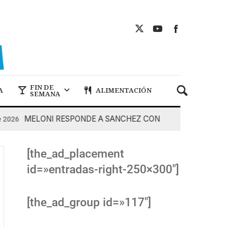
FIN DE
A
ALIMENTACIÓN
SEMANA
MELONI RESPONDE A SANCHEZ CON DUREZA
2026
7 De 
[the_ad_placement
id=»entradas-right-250×300″]
[the_ad_group id=»117″]