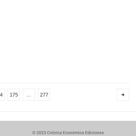
4
175
…
277
© 2023 Crónica Económica Ediciones