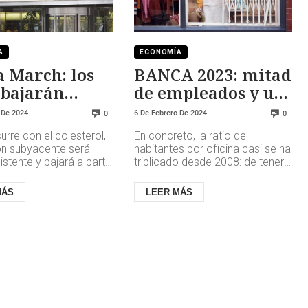
A
ECONOMÍA
 March: los
BANCA 2023: mitad
 bajarán
de empleados y un
 de lo
60% menos de
 De 2024
6 De Febrero De 2024
0
0
rado
oficinas
rre con el colesterol,
En concreto, la ratio de
ión subyacente será
habitantes por oficina casi se ha
stente y bajará a partir
triplicado desde 2008: de tener
 a un ritmo mucho más
que atender a unos 1.000
 explicado ...
habitantes por oficina a tene...
MÁS
LEER MÁS