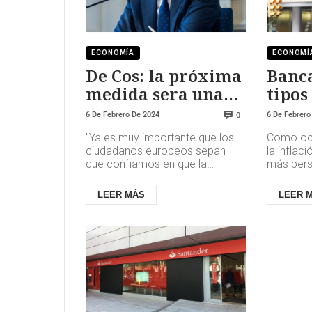
ECONOMÍA
ECONOMÍ
De Cos: la próxima
Banca
medida sera una
tipos
bajada de tipos
menos
6 De Febrero De 2024
6 De Febrero
0
espe
"Ya es muy importante que los
Como ocu
ciudadanos europeos sepan
la inflac
que confiamos en que la
más persi
próxima medida será un
de ahora
recorte", declaró el gobernador
lento", ha
LEER MÁS
LEER 
del banco ...