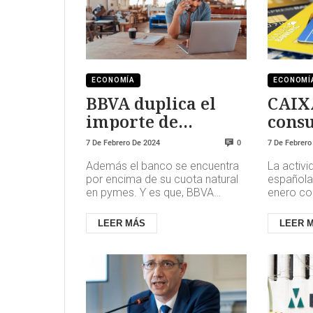
ECONOMÍA
ECONOMÍ
BBVA duplica el
CAIX
importe de
cons
préstamos ICO en
enero
7 De Febrero De 2024
7 De Febrero
0
2023
Además el banco se encuentra
La activi
por encima de su cuota natural
española
en pymes. Y es que, BBVA
enero co
realizó, a través de las Líneas
5,6% inte
ICO Empresas y
diciembr
LEER MÁS
LEER 
Emprendedores...
vien...