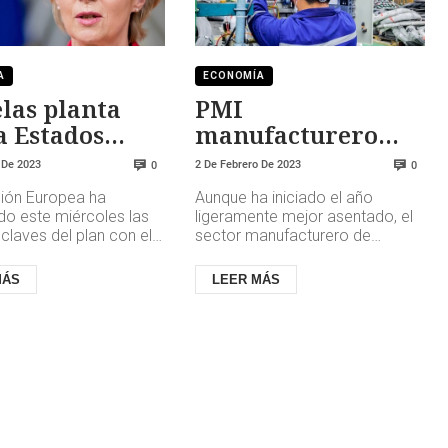
A
ECONOMÍA
las planta
PMI
a Estados
manufacturero
s con ayudas
ligeramente
 De 2023
2 De Febrero De 2023
0
0
narias para
contraído
ión Europea ha
Aunque ha iniciado el año
trias verdes
do este miércoles las
ligeramente mejor asentado, el
claves del plan con el
sector manufacturero de
a a acelerar las
España permaneció firmemente
es verdes en el bloque
en territorio de contracción en el
MÁS
LEER MÁS
...