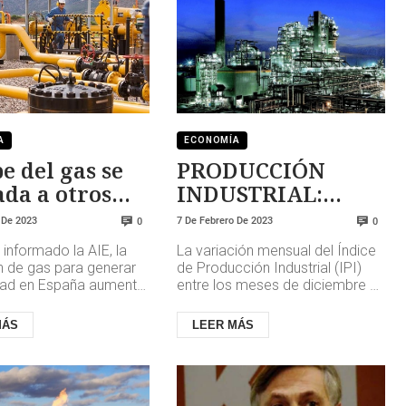
A
ECONOMÍA
pe del gas se
PRODUCCIÓN
ada a otros
INDUSTRIAL:
res
tercer año seguido
 De 2023
7 De Febrero De 2023
0
0
en positivo
informado la AIE, la
La variación mensual del Índice
ón de gas para generar
de Producción Industrial (IPI)
idad en España aumentó
entre los meses de diciembre y
 un 25% en 2022 pese a
noviembre, eliminando los
manda intern...
efectos estacionales y de...
MÁS
LEER MÁS