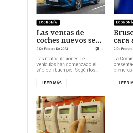
ECONOMÍA
ECONOMÍ
Las ventas de
Bruse
coches nuevos se
cara 
disparan un 51%
Unido
2 De Febrero De 2023
2 De Febrero
0
millo
Las matriculaciones de
La Comis
indus
vehículos han comenzado el
presenta
año con buen pie. Según los
primeras 
datos publicados este
que aspir
miércoles por los fabricantes de
inversion
LEER MÁS
LEER 
coches (Anfa...
co...