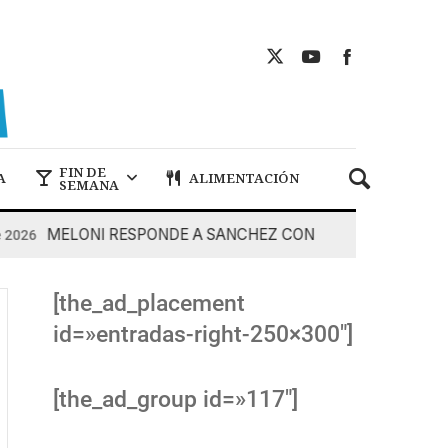
FIN DE
A
ALIMENTACIÓN
SEMANA
MELONI RESPONDE A SANCHEZ CON DUREZA
2026
7 De
[the_ad_placement
id=»entradas-right-250×300″]
[the_ad_group id=»117″]