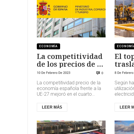
ECONOMÍA
ECONOMÍ
La competitividad
El to
de los precios de la
trasl
economía española
secto
10 De Febrero De 2023
8 De Febrero
0
mejoró a final del
La competitividad precio de la
Según ha 
2022
economía española frente a la
utilizaci
UE-27 mejoró en el cuarto
electric
trimestre de 2022, según el
cerca de
Índice de Tendencia de
que la de
LEER MÁS
LEER 
Competi...