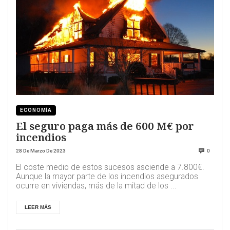
ECONOMÍA
El seguro paga más de 600 M€ por
incendios
28 De Marzo De 2023
0
El coste medio de estos sucesos asciende a 7.800€.
Aunque la mayor parte de los incendios asegurados
ocurre en viviendas, más de la mitad de los ...
LEER MÁS