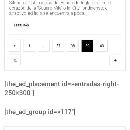
Situado a 150 metros del Banco de Inglaterra, en el
corazón de la ‘Square Mile’ o la ‘City’ londinense, el
atractivo edificio se encuentra a poca...
LEER MÁS
1
…
37
38
39
40
41
[the_ad_placement id=»entradas-right-
250×300″]
[the_ad_group id=»117″]