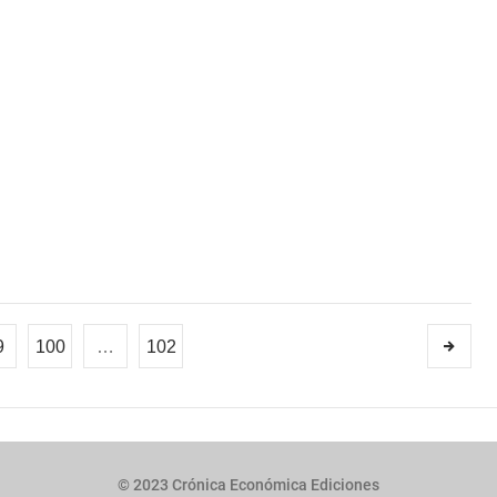
9
100
…
102
© 2023 Crónica Económica Ediciones