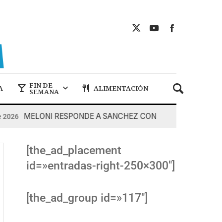
FIN DE
A
ALIMENTACIÓN
SEMANA
MELONI RESPONDE A SANCHEZ CON DUREZA
026
7 De 
[the_ad_placement
id=»entradas-right-250×300″]
[the_ad_group id=»117″]