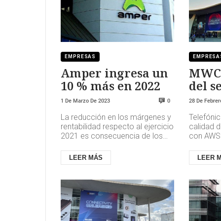
EMPRESAS
EMPRESA
Amper ingresa un
MWC 
10 % más en 2022
del s
apro
1 De Marzo De 2023
28 De Febrer
0
feria
La reducción en los márgenes y
Telefónic
su nu
rentabilidad respecto al ejercicio
calidad 
prod
2021 es consecuencia de los
con AWS 
efectos limitados no recurrentes
ha proba
en proyectos, prod...
integraci
LEER MÁS
LEER 
(...