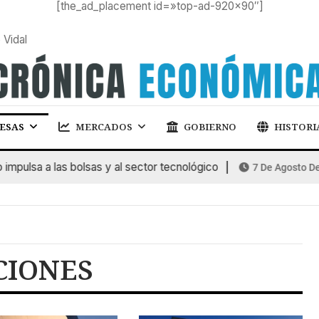
[the_ad_placement id=»top-ad-920×90″]
 Vidal
ESAS
MERCADOS
GOBIERNO
HISTORI
pulsa a las bolsas y al sector tecnológico
7 De Agosto De 2
CIONES