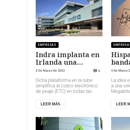
EMPRESAS
EMPRESA
Indra implanta en
Hispa
Irlanda una
banda
plataforma en la
100% 
6 De Marzo De 2023
5 De Marzo 
0
nube que facilita el
la ‘E
Dicha plataforma en la nube
La idea e
uso del peaje
en 20
simplifica el cobro electrónico
a una ve
de peaje (ETC) en todas las
Megabits
autopistas del país, ya que
una velo
facilita a los proveedores de...
en 2024,
LEER MÁS
LEER 