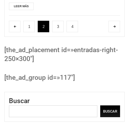
LEER MÁS
1
2
3
4
[the_ad_placement id=»entradas-right-
250×300″]
[the_ad_group id=»117″]
Buscar
BUSCAR