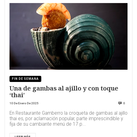
FIN DE SEMANA
Una de gambas al ajillo y con toque
‘thai’
10 De Enero De 2025
0
En Restaurante Gamberro la croqueta de gambas al ajillo
thai es, por aclamación popular, parte imprescindible y
fija de su cambiante menú de 17 p...
LEER MÁS