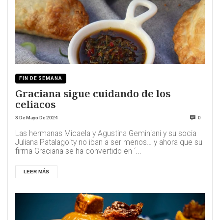
FIN DE SEMANA
Graciana sigue cuidando de los
celiacos
3 De Mayo De 2024
0
Las hermanas Micaela y Agustina Geminiani y su socia
Juliana Patalagoity no iban a ser menos… y ahora que su
firma Graciana se ha convertido en ‘...
LEER MÁS