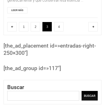
genéticamente y que conservan esa esencia ...
LEER MÁS
1
2
3
4
[the_ad_placement id=»entradas-right-
250×300″]
[the_ad_group id=»117″]
Buscar
BUSCAR