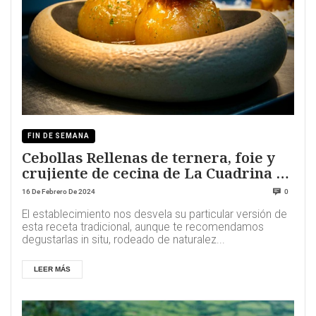
FIN DE SEMANA
Cebollas Rellenas de ternera, foie y
crujiente de cecina de La Cuadrina de
Tanislao
16 De Febrero De 2024
0
El establecimiento nos desvela su particular versión de
esta receta tradicional, aunque te recomendamos
degustarlas in situ, rodeado de naturalez...
LEER MÁS