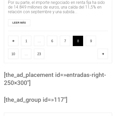
Por su parte, el importe negociado en renta fija ha sido
de 14.849 millones de euros, una caída del 11,5% en
relación con septiembre y una subida...
LEER MÁS
1
…
6
7
8
9
10
…
23
[the_ad_placement id=»entradas-right-
250×300″]
[the_ad_group id=»117″]