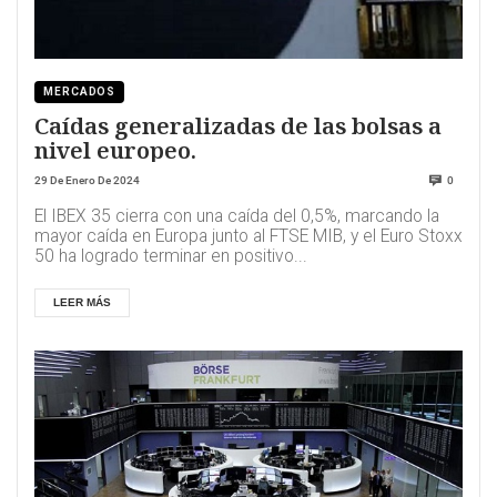
MERCADOS
Caídas generalizadas de las bolsas a
nivel europeo.
29 De Enero De 2024
0
El IBEX 35 cierra con una caída del 0,5%, marcando la
mayor caída en Europa junto al FTSE MIB, y el Euro Stoxx
50 ha logrado terminar en positivo...
LEER MÁS