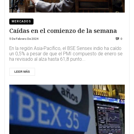
MERCADOS
Caídas en el comienzo de la semana
5 De Febrero De 2024
0
En la región Asia-Pacífico, el BSE Sensex indio ha caído
un 0,5% a pesar de que el PMI compuesto de enero se
ha revisado al alza hasta 61,8 punto...
LEER MÁS