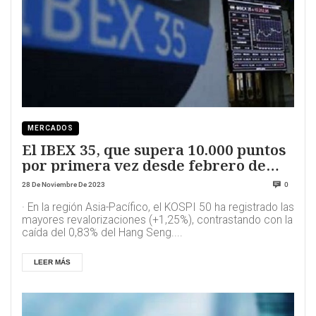
MERCADOS
El IBEX 35, que supera 10.000 puntos
por primera vez desde febrero de
2020.
28 De Noviembre De 2023
0
· En la región Asia-Pacífico, el KOSPI 50 ha registrado las
mayores revalorizaciones (+1,25%), contrastando con la
caída del 0,83% del Hang Seng....
LEER MÁS