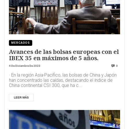
MERCADOS
Avances de las bolsas europeas con el
IBEX 35 en máximos de 5 años.
4 De Diciembre De 2023
0
· En la región Asia-Pacífico, las bolsas de China y Japón
han concentrado las caídas, destacando el índice de
China continental CSI 300, que ha c...
LEER MÁS