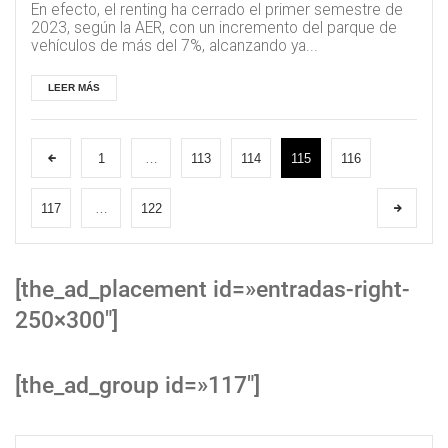
En efecto, el renting ha cerrado el primer semestre de
2023, según la AER, con un incremento del parque de
vehículos de más del 7%, alcanzando ya...
LEER MÁS
1
…
113
114
115
116
117
…
122
[the_ad_placement id=»entradas-right-
250×300″]
[the_ad_group id=»117″]