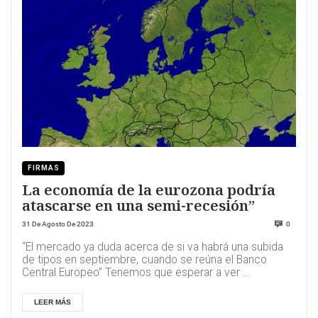
FIRMAS
La economía de la eurozona podría
atascarse en una semi-recesión”
31 De Agosto De 2023
0
“El mercado ya duda acerca de si va habrá una subida
de tipos en septiembre, cuando se reúna el Banco
Central Europeo” Tenemos que esperar a ver ...
LEER MÁS