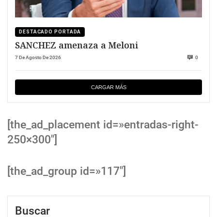
DESTACADO PORTADA
SANCHEZ amenaza a Meloni
7 De Agosto De 2026
0
CARGAR MÁS
[the_ad_placement id=»entradas-right-
250×300″]
[the_ad_group id=»117″]
Buscar