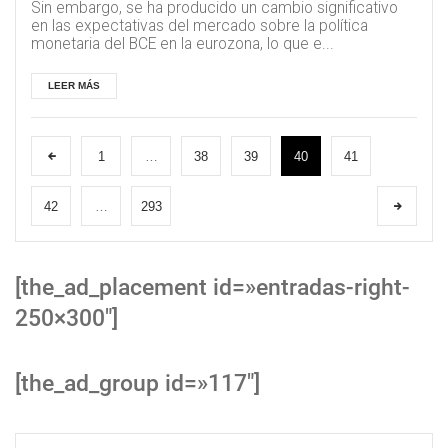
Sin embargo, se ha producido un cambio significativo
en las expectativas del mercado sobre la política
monetaria del BCE en la eurozona, lo que e...
LEER MÁS
1
…
38
39
40
41
42
…
293
[the_ad_placement id=»entradas-right-
250×300″]
[the_ad_group id=»117″]