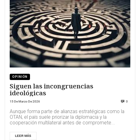
OPINIÓN
Siguen las incongruencias
ideológicas
15 De Marzo De 2026
0
Aunque forma parte de alianzas estratégicas como la
OTAN, el país suele priorizar la diplomacia y la
cooperación multilateral antes de compromete...
LEER MÁS