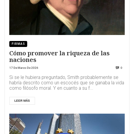
FIRMAS
Cómo promover la riqueza de las
naciones
17 De Marzo De 2026
0
Si se le hubiera preguntado, Smith probablemente se
habría descrito como un escocés que se ganaba la vida
como filósofo moral. Y en cuanto a su f...
LEER MÁS