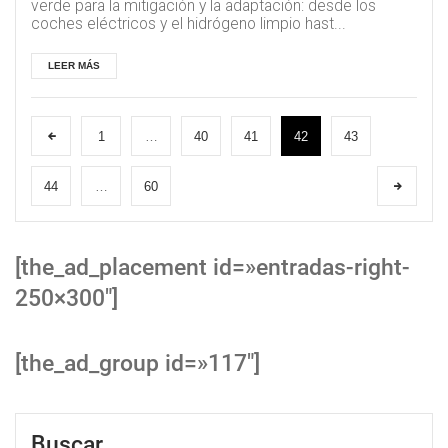
verde para la mitigación y la adaptación: desde los
coches eléctricos y el hidrógeno limpio hast...
LEER MÁS
1
…
40
41
42
43
44
…
60
[the_ad_placement id=»entradas-right-
250×300″]
[the_ad_group id=»117″]
Buscar