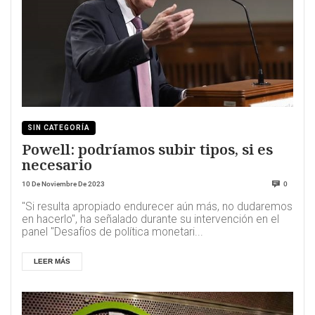
SIN CATEGORÍA
Powell: podríamos subir tipos, si es
necesario
10 De Noviembre De 2023
0
"Si resulta apropiado endurecer aún más, no dudaremos
en hacerlo", ha señalado durante su intervención en el
panel "Desafíos de política monetari...
LEER MÁS