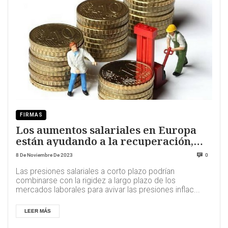
FIRMAS
Los aumentos salariales en Europa
están ayudando a la recuperación,
pero las economías se enfrentan a
8 De Noviembre De 2023
0
riesgos
Las presiones salariales a corto plazo podrían
combinarse con la rigidez a largo plazo de los
mercados laborales para avivar las presiones inflac...
LEER MÁS