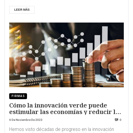
LEER MÁS
FIRMAS
Cómo la innovación verde puede
estimular las economías y reducir las
emisiones
6 De Noviembre De 2023
0
Hemos visto décadas de progreso en la innovación