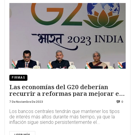
FIRMAS
Las economías del G20 deberían
recurrir a reformas para mejorar el
crecimiento
7 De Noviembre De 2023
0
Los bancos centrales tendrán que mantener los tipos
de interés más altos durante más tiempo, ya que la
inflación sigue siendo persistentemente el...
LEER MÁS