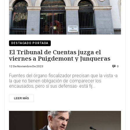
DESTACADO PORTADA
El Tribunal de Cuentas juzga el
viernes a Puigdemont y Junqueras
12 De Noviembre De 2023
0
Fuentes del órgano fiscalizador precisan que la vista -a
la que no tienen obligación de comparecer los
encausados, pero sí sus defensas- está fij...
LEER MÁS